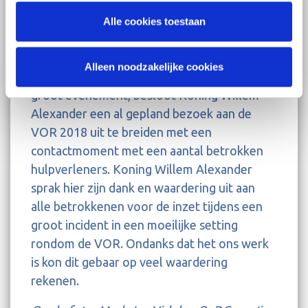
vervulde de rol van command & control en
Alle cookies toestaan
stuurde de witte eenheden aan, totdat de
OvDG ter plaatse was.
Alleen noodzakelijke cookies
Omdat dit ongeval plaatsvond tijdens een
groot evenement, besloot Koning Willem-
Alexander een al gepland bezoek aan de
VOR 2018 uit te breiden met een
contactmoment met een aantal betrokken
hulpverleners. Koning Willem Alexander
sprak hier zijn dank en waardering uit aan
alle betrokkenen voor de inzet tijdens een
groot incident in een moeilijke setting
rondom de VOR. Ondanks dat het ons werk
is kon dit gebaar op veel waardering
rekenen.