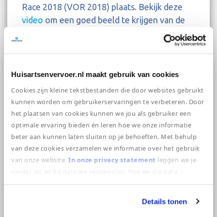
Race 2018 (VOR 2018) plaats. Bekijk deze
video
om een goed beeld te krijgen van de
voorbereidingen, die de hulpdiensten in
regio Haaglanden hebben getroffen, in de
aanloop naar dit grote evenement.
Huisartsenvervoer.nl maakt gebruik van cookies
Ondanks alle voorbereidingen en
Cookies zijn kleine tekstbestanden die door websites gebruikt
voorzorgsmaatregelen komen ongevallen
kunnen worden om gebruikerservaringen te verbeteren. Door
helaas nog steeds voor. Tijdens de VOR
het plaatsen van cookies kunnen we jou als gebruiker een
2018 vond er een aanvaring tussen twee
optimale ervaring bieden én leren hoe we onze informatie
boten plaats. Naast de
beter aan kunnen laten sluiten op je behoeften. Met behulp
hulpverleningseenheden ter plaatse, een
van deze cookies verzamelen we informatie over het gebruik
Officier van dienst Geneeskundig (OvdG),
van onze website.
In onze privacy statement
leggen we je
verder uit welke data we verzamelen, hoe we die data
hulpverleners van Event Medical Service
verzamelen en wat we ermee doen.
(EMS) en twee ambulances werden er nog
vijf andere ambulances en een MMT ingezet.
Details tonen
Een ambulanceteam van Witte Kruis