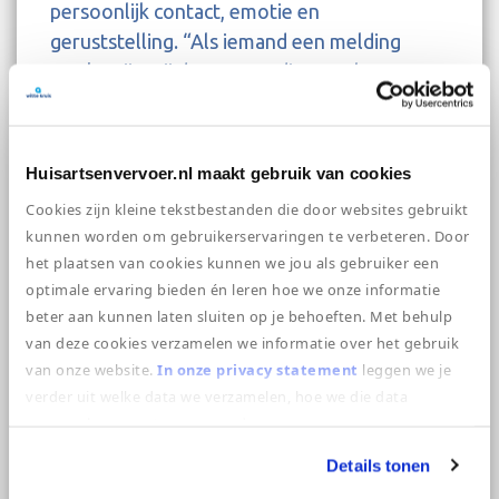
persoonlijk contact, emotie en
geruststelling. “Als iemand een melding
maakt, zijn wij de eersten die ze echt
spreken. Vaak zijn mensen in paniek, zijn ze
angstig of schreeuwen ze. Dat maakt ons
werk heel intensief,” vertelt Esmeralda.
Huisartsenvervoer.nl maakt gebruik van cookies
Nadia herkent zich hierin: “soms gaat het om
Cookies zijn kleine tekstbestanden die door websites gebruikt
iets relatiefs onschuldigs, maar er zitten ook
kunnen worden om gebruikerservaringen te verbeteren. Door
hele heftige meldingen bij, zoals reanimaties.
het plaatsen van cookies kunnen we jou als gebruiker een
Vooral de meldingen die gaan over kinderen
optimale ervaring bieden én leren hoe we onze informatie
die gereanimeerd moeten worden blijven me
beter aan kunnen laten sluiten op je behoeften. Met behulp
nog lang bij.” Esmeralda is blij dat er
van deze cookies verzamelen we informatie over het gebruik
van onze website.
In onze privacy statement
leggen we je
onderling veel steun is: “gelukkig doen we
verder uit welke data we verzamelen, hoe we die data
als centralisten allemaal hetzelfde werk en
verzamelen en wat we ermee doen.
hebben we er allemaal wel eens mee te
maken gehad, waardoor we elkaar een
Details tonen
luisterend oor kunnen bieden. Dat is heel