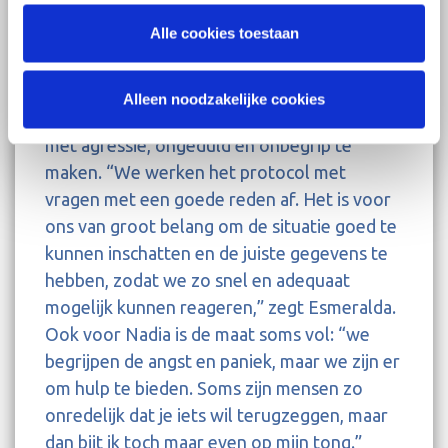
waardevol. ”
Alle cookies toestaan
Hoewel de meeste meldingen ondanks de
paniek en angst nog wel beleefd van toon
Alleen noodzakelijke cookies
zijn, krijgen de centralisten helaas ook veel
met agressie, ongeduld en onbegrip te
maken. “We werken het protocol met
vragen met een goede reden af. Het is voor
ons van groot belang om de situatie goed te
kunnen inschatten en de juiste gegevens te
hebben, zodat we zo snel en adequaat
mogelijk kunnen reageren,” zegt Esmeralda.
Ook voor Nadia is de maat soms vol: “we
begrijpen de angst en paniek, maar we zijn er
om hulp te bieden. Soms zijn mense
n zo
onredelijk dat je iets wil terugzeggen, maar
dan bijt ik to
ch maar even op mijn tong.”