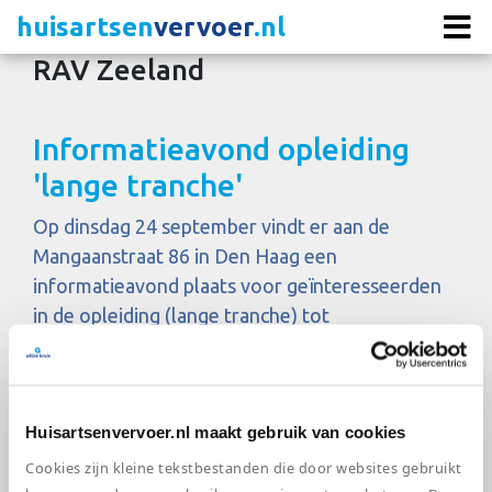
huisartsen
vervoer
.nl
RAV Zeeland
Informatieavond opleiding
'lange tranche'
Op dinsdag 24 september vindt er aan de
Mangaanstraat 86 in Den Haag een
informatieavond plaats voor geïnteresseerden
in de opleiding (lange tranche) tot
ambulanceverpleegkundige. De avond start om
19.00 uur met een presentatie. Daarna kun je in
gesprek gaan met de regiomanager uit jouw
Huisartsenvervoer.nl maakt gebruik van cookies
regio. Deze avond is bedoeld om mensen die
geïnteresseerd zijn in de opleiding tot
Cookies zijn kleine tekstbestanden die door websites gebruikt