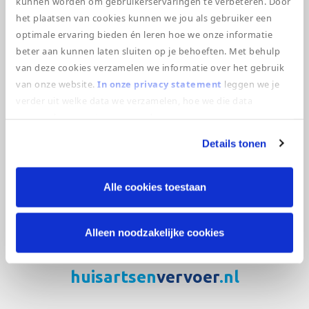
ambulanceverpleegkundige meer uitleg te
kunnen worden om gebruikerservaringen te verbeteren. Door
het plaatsen van cookies kunnen we jou als gebruiker een
geven over het opleidingstraject. Als je niet
optimale ervaring bieden én leren hoe we onze informatie
verder hoeft te lezen, kun je je hier direct
beter aan kunnen laten sluiten op je behoeften. Met behulp
inschrijven voor de informatieavond. Ben je
van deze cookies verzamelen we informatie over het gebruik
tijdens de informatieavond verhinderd, maar wil
van onze website.
In onze privacy statement
leggen we je
je wel graag kans maken op een plek voor […]
verder uit welke data we verzamelen, hoe we die data
verzamelen en wat we ermee doen.
Details tonen
Alle cookies toestaan
Alleen noodzakelijke cookies
huisartsen
vervoer
.nl