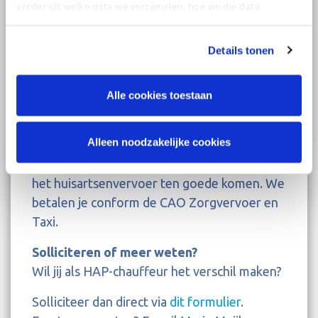
verder uit welke data we verzamelen, hoe we die data
Werken binnen Witte Kruis betekent werken
verzamelen en wat we ermee doen.
in een inspirerende en professionele
omgeving waar ontwikkeling en ontplooiing
Details tonen
worden gestimuleerd. Je maakt deel uit van
een professionele organisatie met korte en
Alle cookies toestaan
heldere lijnen, hebt toegang tot goede bij-
en nascholingsmogelijkheden, een prima
Alleen noodzakelijke cookies
faciliteitenregeling en werkt met moderne
middelen en innovatieve technologieën die
het huisartsenvervoer ten goede komen. We
betalen je conform de CAO Zorgvervoer en
Taxi.
Solliciteren of meer weten?
Wil jij als HAP-chauffeur het verschil maken?
Solliciteer dan direct via
dit formulier
.