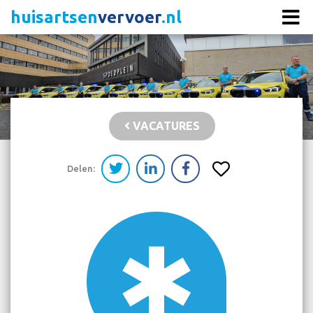
huisartsen
vervoer
.nl
VACATURES
Delen: