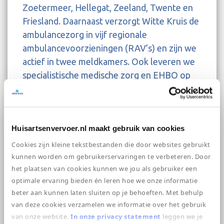
Zoetermeer, Hellegat, Zeeland, Twente en
Friesland. Daarnaast verzorgt Witte Kruis de
ambulancezorg in vijf regionale
ambulancevoorzieningen (RAV’s) en zijn we
actief in twee meldkamers. Ook leveren we
specialistische medische zorg en EHBO op
diverse grote en kleine evenementen en
verzorgen we in een groot deel van
Nederland het orgaandonatievervoer. Met
Huisartsenvervoer.nl maakt gebruik van cookies
het concept “Stan” leveren we tot slot een
belangrijke bijdrage aan
Cookies zijn kleine tekstbestanden die door websites gebruikt
burgerhulpverlening. Onze ruim 1.000
kunnen worden om gebruikerservaringen te verbeteren. Door
het plaatsen van cookies kunnen we jou als gebruiker een
medewerkers zetten zich elke dag met
optimale ervaring bieden én leren hoe we onze informatie
passie in voor het verlenen van goede zorg.
beter aan kunnen laten sluiten op je behoeften. Met behulp
van deze cookies verzamelen we informatie over het gebruik
van onze website.
In onze privacy statement
leggen we je
Een mooi aanbod