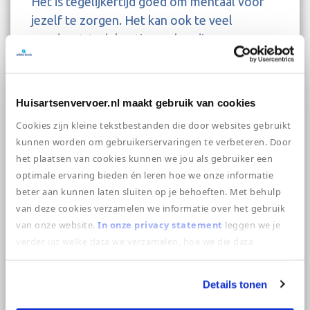
Het is tegelijkertijd goed om mentaal voor
jezelf te zorgen. Het kan ook te veel
worden. We delen tips en handige
oefeningen om beter om te gaan met
emoties zoals angst, stress en de spanning
die je mogelijk ervaart.
Huisartsenvervoer.nl maakt gebruik van cookies
Download de
Whitepaper – Psychische
Cookies zijn kleine tekstbestanden die door websites gebruikt
kunnen worden om gebruikerservaringen te verbeteren. Door
zelfzorg in onzekere tijden
.
het plaatsen van cookies kunnen we jou als gebruiker een
optimale ervaring bieden én leren hoe we onze informatie
beter aan kunnen laten sluiten op je behoeften. Met behulp
van deze cookies verzamelen we informatie over het gebruik
van onze website.
In onze privacy statement
leggen we je
verder uit welke data we verzamelen, hoe we die data
verzamelen en wat we ermee doen.
Details tonen